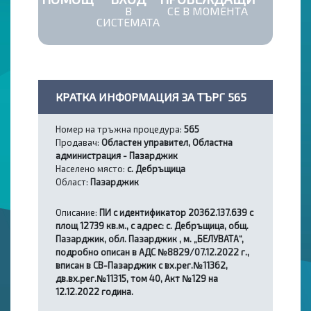
В
СЕ В МОМЕНТА
СИСТЕМАТА
КРАТКА ИНФОРМАЦИЯ ЗА ТЪРГ 565
Номер на тръжна процедура:
565
Продавач:
Областен управител, Областна
администрация - Пазарджик
Населено място:
с. Дебръщица
Област:
Пазарджик
Описание:
ПИ с идентификатор 20362.137.639 с
площ 12739 кв.м., с адрес: с. Дебръщица, общ.
Пазарджик, обл. Пазарджик , м. „БЕЛУВАТА“,
подробно описан в АДС №8829/07.12.2022 г.,
вписан в СВ-Пазарджик с вх.рег.№11362,
дв.вх.рег.№11315, том 40, Акт №129 на
12.12.2022 година.