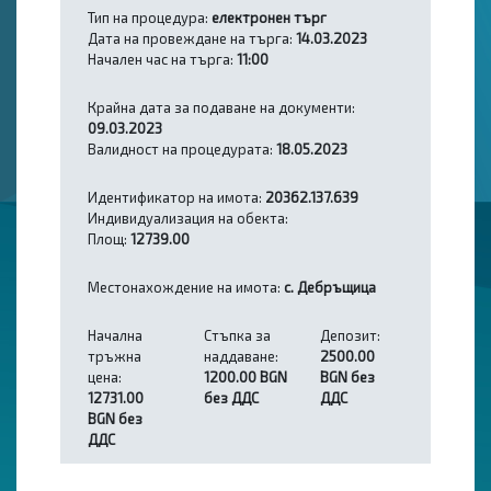
Тип на процедура:
електронен търг
Дата на провеждане на търга:
14.03.2023
Начален час на търга:
11:00
Крайна дата за подаване на документи:
09.03.2023
Валидност на процедурата:
18.05.2023
Идентификатор на имота:
20362.137.639
Индивидуализация на обекта:
Площ:
12739.00
Местонахождение на имота:
с. Дебръщица
Начална
Стъпка за
Депозит:
тръжна
наддаване:
2500.00
цена:
1200.00 BGN
BGN без
12731.00
без ДДС
ДДС
BGN без
ДДС