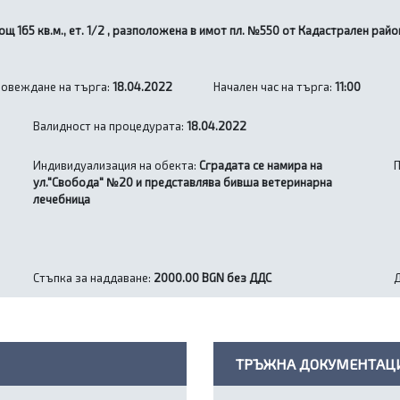
ощ 165 кв.м., ет. 1/2 , разположена в имот пл. №550 от Кадастрален райо
ровеждане на търга:
18.04.2022
Начален час на търга:
11:00
Валидност на процедурата:
18.04.2022
Индивидуализация на обекта:
Сградата се намира на
ул."Свобода" №20 и представлява бивша ветеринарна
лечебница
Стъпка за наддаване:
2000.00 BGN без ДДС
ТРЪЖНА ДОКУМЕНТАЦ