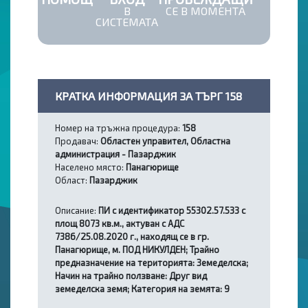
В
СЕ В МОМЕНТА
СИСТЕМАТА
КРАТКА ИНФОРМАЦИЯ ЗА ТЪРГ 158
Номер на тръжна процедура:
158
Продавач:
Областен управител, Областна
администрация - Пазарджик
Населено място:
Панагюрище
Област:
Пазарджик
Описание:
ПИ с идентификатор 55302.57.533 с
площ 8073 кв.м., актуван с АДС
7386/25.08.2020 г., находящ се в гр.
Панагюрище, м. ПОД НИКУЛДЕН; Трайно
предназначение на територията: Земеделска;
Начин на трайно ползване: Друг вид
земеделска земя; Категория на земята: 9