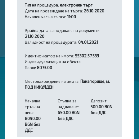
Тип на процедура:
електронен търг
Дата на провеждане на търга:
26.10.2020
Начален час на търга:
11:00
Крайна дата за подаване на документи:
21.10.2020
Валидност на процедурата:
04.01.2021
Идентификатор на имота:
55302.57.533
Индивидуализация на обекта:
Площ:
8073.00
Местонахождение на имота:
Панагюрище, м.
ПОД НИКУЛДЕН
Начална
Стъпка за
Депозит:
тръжна
наддаване:
500.00 BGN
цена:
450.00 BGN
без ДДС
8040.00
без ДДС
BGN без
ДДС